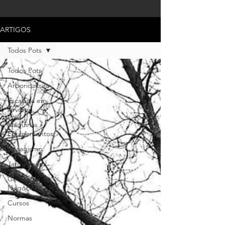
ARTIGOS
Todos Pots
Todos Pots
Arboricultura
Escalada em
Árvores
Máquinas /
Equipamentos
Paisagismo
Jardinagem
Gestão de
Negócios
Cursos
Normas