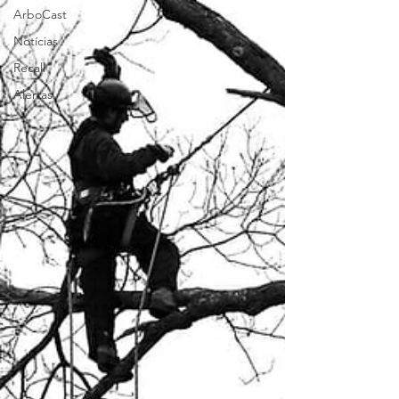
ArboCast
Notícias
Recall
Alertas