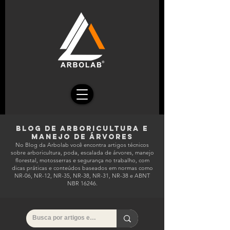
Blog de ArboriculturA E
MANEJO DE ÁRVORES
No Blog da Arbolab você encontra artigos técnicos
sobre arboricultura, poda, escalada de árvores, manejo
florestal, motosserras e segurança no trabalho, com
dicas práticas e conteúdos baseados em normas como
NR-06, NR-12, NR-35, NR-38, NR-31, NR-38 e ABNT
NBR 16246.