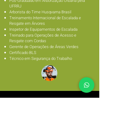
Pós-Graduado em Arborização Urbana pela
UFRRJ
Arborista do Time Husqvarna Brasil
Treinamento Internacional de Escalada e
Resgate em Árvores
Inspetor de Equipamentos de Escalada
Treinado para Operações de Acesso e
Resgate com Cordas
Gerent
e de Operações de Áreas Verdes
Certificado BLS
Técnico em Segurança do Trabalho
Avaliações de nossos
alunos e clientes no
Google