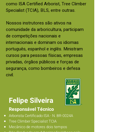
como ISA Certified Arborist, Tree Climber
Specialist (TCIA), BLS, entre outras.
Nossos instrutores são ativos na
comunidade da arboricultura, participam
de competições nacionais e
internacionais e dominam os idiomas
português, espanhol e inglês. Ministram
cursos para pessoas físicas, empresas
privadas, órgãos públicos e forças de
segurança, como bombeiros e defesa
civil.
Felipe Silveira
Responsável Técnico
Arborista Certificado ISA - N.
BR-0024A
Tree Climber
Specialist TCIA
Mecânico de motores dois tempos