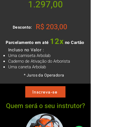
1.297,00
R$ 203,00
Desconto:
12x
Parcelamento em até
no Cartão
Incluso no Valor :
Uma camiseta Arbolab
Caderno de Ativação do Arborista
Uma caneta Arbolab
* Juros da Operadora
Inscreva-se
Quem será o seu instrutor?