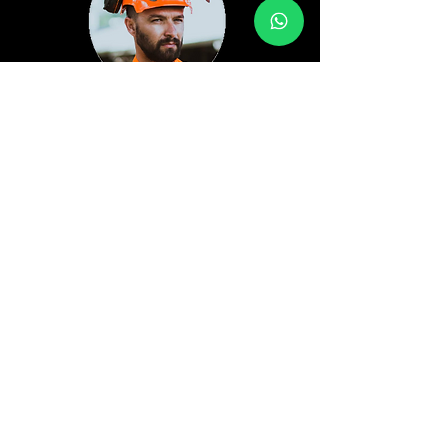
Felipe Silveira
Arborista Certificado ISA - N.
BR-0024A
Tree Climber
Specialist TCIA ID: 266441
Mecânico de motores dois tempos
Pós-Graduado em Arborização Urbana pela UFRRJ
Arborista do Time Husqvarna Brasil
Treinamento Internacional de Escalada e Resgate
em Árvores
Inspetor de Equipamentos de Escalada
Treinado para Operações de Acesso e Resgate com
Cordas
Gerent
e de Operações de Áreas Verdes