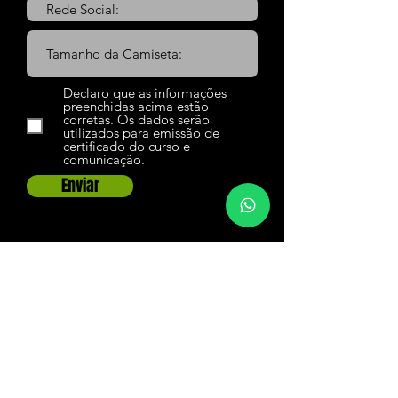
Declaro que as informações
preenchidas acima estão
corretas. Os dados serão
utilizados para emissão de
certificado do curso e
comunicação.
Enviar
Escola de Arboricultura e Negócios - 2025 - Todos os
Dir
eitos Reservados
End. Avenida José Soares, 40, Pq. Morumbi, Votorantim, SP
contato@
arbolab.com.br