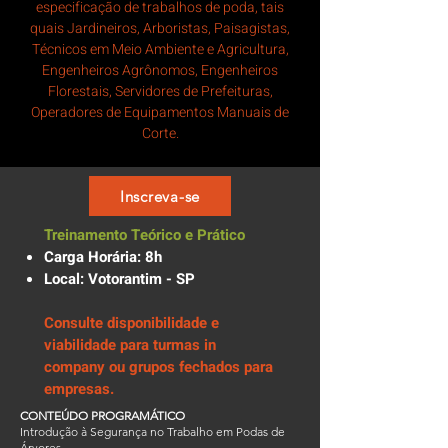
especificação de trabalhos de poda, tais
quais Jardineiros, Arboristas, Paisagistas,
Técnicos em Meio Ambiente e Agricultura,
Engenheiros Agrônomos, Engenheiros
Florestais, Servidores de Prefeituras,
Operadores de Equipamentos Manuais de
Corte.
Inscreva-se
Treinamento Teórico e Prático
Carga Horária: 8h
Local: Votorantim - SP
Consulte disponibilidade e
viabilidade para turmas in
company ou grupos fechados para
empresas.
CONTEÚDO PROGRAMÁTICO
Introdução à Segurança no Trabalho em Podas de
Árvores