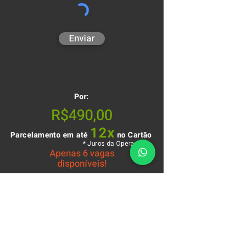
Enviar
Por:
R$490,00
12x
Parcelamento em até
no Cartão
* Juros da Operadora
Apenas 6 vagas
disponíveis!
Incluso no Valor :
Uma camiseta Arbolab
Apostila Técnicas de Poda
Uma caneta Arbolab