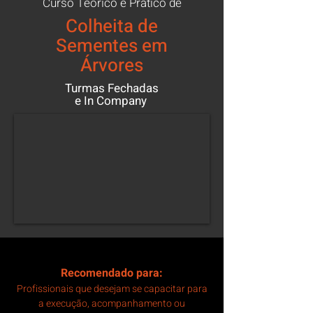
Curso Teórico e Prático de
Colheita de
Sementes em
Árvores
Turmas Fechadas
e In Company
Recomendado pa
ra:
Profissionais que desejam se capacitar para
a execução, acompanhamento ou