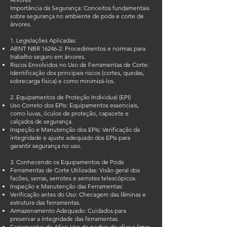
Importância da Segurança: Conceitos fundamentais
sobre segurança no ambiente de poda e corte de
árvores.
1. Legislações Aplicadas:
ABNT NBR 16246-2: Procedimentos e normas para
trabalho seguro em árvores.
Riscos Envolvidos no Uso de Ferramentas de Corte:
Identificação dos principais riscos (cortes, quedas,
sobrecarga física) e como minimizá-los.
2. Equipamentos de Proteção Individual (EPI)
Uso Correto dos EPIs: Equipamentos essenciais,
como luvas, óculos de proteção, capacete e
calçados de segurança.
Inspeção e Manutenção dos EPIs: Verificação da
integridade e ajuste adequado dos EPIs para
garantir segurança no uso.
3. Conhecendo os Equipamentos de Poda
Ferramentas de Corte Utilizadas: Visão geral dos
facões, serras, serrotes e serrotes telescópicos.
Inspeção e Manutenção das Ferramentas:
Verificação antes do Uso: Checagem das lâminas e
estrutura das ferramentas.
Armazenamento Adequado: Cuidados para
preservar a integridade das ferramentas.
Ferramentas de Afiar: Uso de pedras de afiar e limas