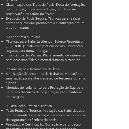
Classificação dos Tipos de Poda: Poda de formação,
manutenção, limpeza e redução, com foco na
preservação da saúde da árvore.
Execução de Poda Segura: Técnicas para realizar
cortes seguros que promovam a cicatrização natural
e evitem danos.
8. Ergonomia e Pausas
Técnicas para Evitar Lesões por Esforço Repetitivo
(LER/DORT): Posturas e práticas de movimentação
seguras para reduzir fadiga.
Importância das Pausas: Planejamento de intervalos
para descanso físico e mental durante o trabalho.
9. Sinalização e Isolamento da Área
Sinalização do Ambiente de Trabalho: Marcação e
sinalização para evitar o acesso de terceiros durante
a poda.
Medidas de Isolamento para Proteção de Equipe e
Terceiros: Técnicas de organização para manter a
área segura.
10. Avaliação Prática e Teórica
Teste Prático e Teórico: Avaliação das habilidades e
conhecimento dos participantes sobre os conceitos
de segurança e técnicas de poda.
Feedback e Certificação: Correção e certificação
dos participantes que atingirem os critérios de