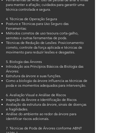
para manter a afiação; cuidados para garantir uma
técnica controlada e segura.
4. Técnicas de Operação Segura
Postura e Técnicas para Uso Seguro das
Ferramentas:
Métodos corretos de uso tesoura corta-galho,
serrotes e outras ferramentas de poda.
Técnicas de Redução de Lesões: Posicionamento
correto, controle da força aplicada e técnicas de
movimento para reduzir lesões e desgastes.
5. Biologia das Árvores
Introdução aos Princípios Básicos da Biologia das
Árvores:
Estrutura da árvore e suas funções.
Como a biologia da árvore influencia as técnicas de
poda e os momentos adequados para intervenção.
6. Avaliação Visual e Análise de Riscos
Inspeção da Árvore e Identificação de Riscos
Avaliação da estrutura da árvore, sinais de doenças
e fragilidades.
Análise do ambiente ao redor da árvore para
identificar riscos adicionais.
7. Técnicas de Poda de Árvores conforme ABNT
16246-1