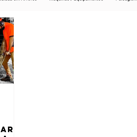
Normas
ArboCast
Notícias
Recall
Aler
tar