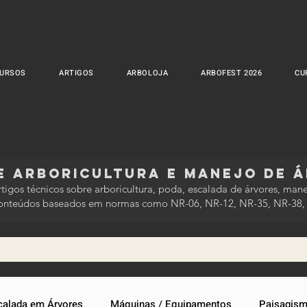
URSOS
ARTIGOS
ARBOLOJA
ARBOFEST 2026
CU
e ArboriculturA E MANEJO DE 
igos técnicos sobre arboricultura, poda, escalada de árvores, mane
e conteúdos baseados em normas como NR-06, NR-12, NR-35, NR-38
calada em Árvores
Máquinas / Equipamentos
Paisagis