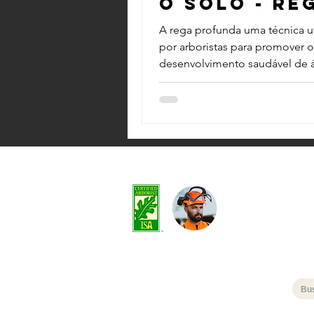
o solo - Re
profunda
A rega profunda uma técnica ut
raízes árv
por arboristas para promover o
desenvolvimento saudável de 
em solos compactados e com b
Felipe Silveira
Arborista Certificado ISA®
BR-0024A