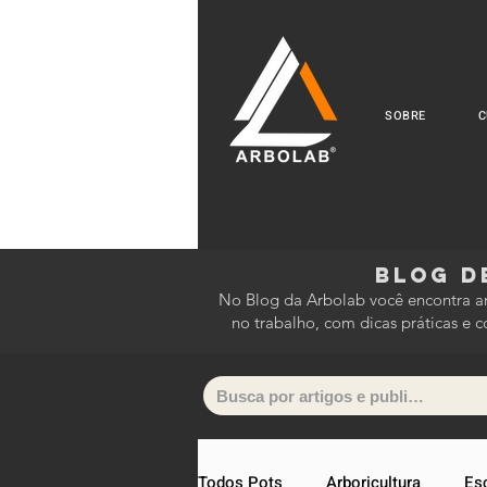
SOBRE
C
Blog d
No Blog da Arbolab você encontra art
no trabalho, com dicas práticas 
Todos Pots
Arboricultura
Es