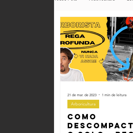
Gestão de Negócios
Cursos
21 de mar. de 2023
1 min de leitura
Arboricultura
Como
descompac