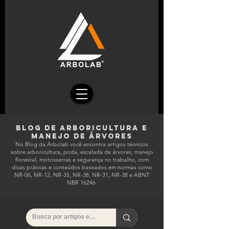
Blog de ArboriculturA E
MANEJO DE ÁRVORES
No Blog da Arbolab você encontra artigos técnicos
sobre arboricultura, poda, escalada de árvores, manejo
florestal, motosserras e segurança no trabalho, com
dicas práticas e conteúdos baseados em normas como
NR-06, NR-12, NR-35, NR-38, NR-31, NR-38 e ABNT
NBR 16246.