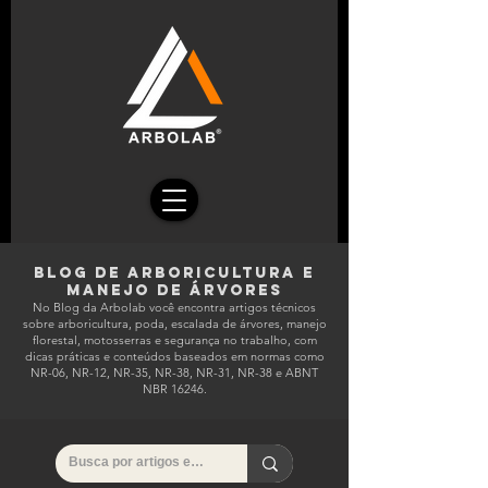
Blog de ArboriculturA E
MANEJO DE ÁRVORES
No Blog da Arbolab você encontra artigos técnicos
sobre arboricultura, poda, escalada de árvores, manejo
florestal, motosserras e segurança no trabalho, com
dicas práticas e conteúdos baseados em normas como
NR-06, NR-12, NR-35, NR-38, NR-31, NR-38 e ABNT
NBR 16246.