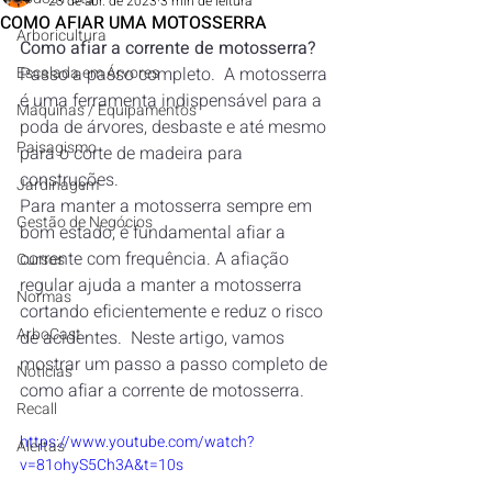
23 de abr. de 2023
3 min de leitura
COMO AFIAR UMA MOTOSSERRA
Arboricultura
Como afiar a corrente de motosserra? 
Escalada em Árvores
Passo a passo completo.  A motosserra 
é uma ferramenta indispensável para a 
Máquinas / Equipamentos
poda de árvores, desbaste e até mesmo 
Paisagismo
para o corte de madeira para 
construções. 
Jardinagem
Para manter a motosserra sempre em 
Gestão de Negócios
bom estado, é fundamental afiar a 
corrente com frequência. A afiação 
Cursos
regular ajuda a manter a motosserra 
Normas
cortando eficientemente e reduz o risco 
ArboCast
de acidentes.  Neste artigo, vamos 
mostrar um passo a passo completo de 
Notícias
como afiar a corrente de motosserra. 
Recall
https://www.youtube.com/watch?
Alertas
v=81ohyS5Ch3A&t=10s