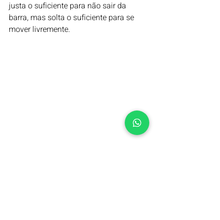
justa o suficiente para não sair da 
barra, mas solta o suficiente para se 
mover livremente.
A afiação regular da corrente da 
motosserra é uma parte essencial da 
manutenção da ferramenta. Com o 
passo a passo acima, você pode 
aprender a afiar a corrente da 
motosserra corretamente e manter sua 