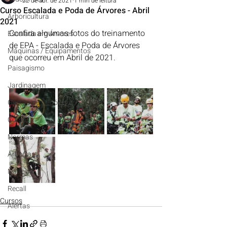
22 de abr. de 2021
1 min de leitura
Curso Escalada e Poda de Árvores - Abril
Arboricultura
2021
Confira algumas fotos do treinamento 
Escalada em Árvores
de EPA - Escalada e Poda de Árvores 
Máquinas / Equipamentos
que ocorreu em Abril de 2021.
Paisagismo
Jardinagem
Gestão de Negócios
Cursos
Normas
ArboCast
Notícias
Recall
Cursos
Alertas