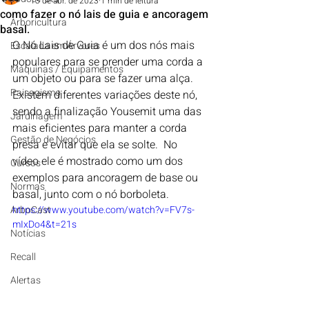
13 de abr. de 2023
1 min de leitura
como fazer o nó lais de guia e ancoragem
Arboricultura
basal.
O Nó Lais de Guia é um dos nós mais 
Escalada em Árvores
populares para se prender uma corda a 
Máquinas / Equipamentos
um objeto ou para se fazer uma alça. 
Paisagismo
Existem diferentes variações deste nó, 
sendo a finalização Yousemit uma das 
Jardinagem
mais eficientes para manter a corda 
Gestão de Negócios
presa e evitar que ela se solte.  No 
vídeo ele é mostrado como um dos 
Cursos
exemplos para ancoragem de base ou 
Normas
basal, junto com o nó borboleta.
ArboCast
https://www.youtube.com/watch?v=FV7s-
mIxDo4&t=21s
Notícias
Recall
Alertas